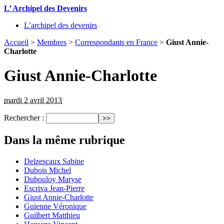
L’ Archipel des Devenirs
L’archipel des devenirs
Accueil
>
Membres
>
Correspondants en France
>
Giust Annie-
Charlotte
Giust Annie-Charlotte
mardi 2 avril 2013
Rechercher :
Dans la même rubrique
Delzescaux Sabine
Dubois Michel
Dubouloy Maryse
Escriva Jean-Pierre
Giust Annie-Charlotte
Guienne Véronique
Guilbert Matthieu