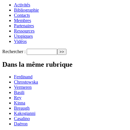
Activités
Bibliographie
Contacts
Membres
Partenaires
Ressources
Utopiques
Vidéos
Rechercher :
Dans la même rubrique
Ferdinand
Chrostowska
Vermeren
Basili
Rey
Kinna
Breaugh
Kakogianni
Casalino
Daëron